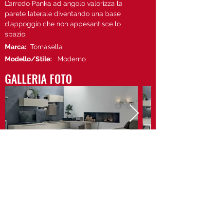
L’arredo Panka ad angolo valorizza la
parete laterale diventando una base
d’appoggio che non appesantisce lo
spazio.
Marca:
Tomasella
Modello/Stile:
Moderno
GALLERIA FOTO
Vedi il sito di Tomasella
Contattaci
Privacy Policy