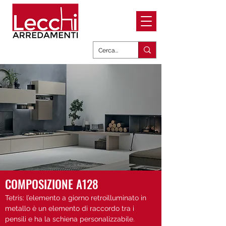
COMPOSIZIONE A128
Tetris: l’elemento a giorno retroilluminato in
metallo è un elemento di raccordo tra i
pensili e ha la schiena personalizzabile.