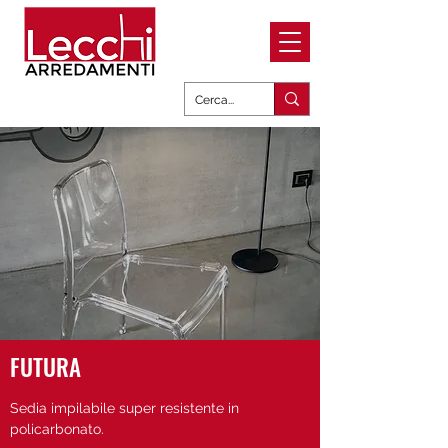
FUTURA
Sedia impilabile super resistente in
policarbonato.