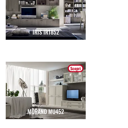
IRIS IR1852
Contemporaneo
Scopri
MURANO MU452
Classico