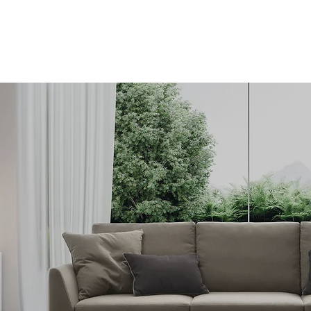
a
Cucine
Zona Giorno
Zona Notte
Arredo Bagno
Mobili Trasform