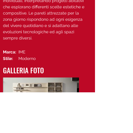
individuali, interpretando progetti abitativi
che esplorano differenti scelte estetiche e
compositive. Le pareti attrezzate per la
zona giorno rispondono ad ogni esigenza
del vivere quotidiano e si adattano alle
evoluzioni tecnologiche ed agli spazi
sempre diversi.
Marca:
IME
Stile:
Moderno
GALLERIA FOTO
Vedi il sito di IME