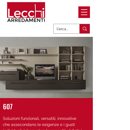
607
Soluzioni funzionali, versatili, innovative
che assecondano le esigenze e i gusti