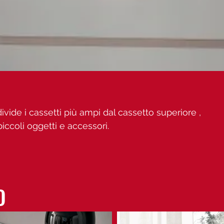
vide i cassetti più ampi dal cassetto superiore ,
iccoli oggetti e accessori.
O