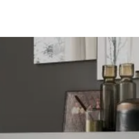
a
Cucine
Zona Giorno
Zona Notte
Arredo Bagno
Mobili Trasform