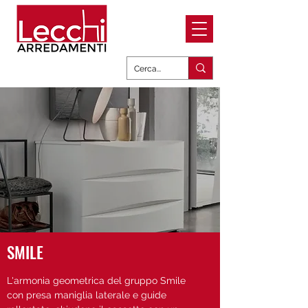
SMILE
L'armonia geometrica del gruppo Smile
con presa maniglia laterale e guide