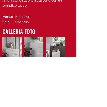
rallentate, chiudono il cassetto con un
semplice tocco.
Marca:
Maronese
Stile:
Moderno
GALLERIA FOTO
Vedi il sito di Maronese
Contattaci
Privacy Policy
Cookie Policy
Newsletter