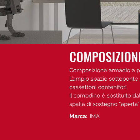
COMPOSIZION
Composizione armadio a po
L’ampio spazio sottoponte è
cassettoni contenitori.
Il comodino è sostituito da
spalla di sostegno “aperta” 
Marca:
IMA