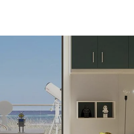
a
Cucine
Zona Giorno
Zona Notte
Arredo Bagno
Mobili Trasform