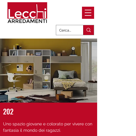
202
Uno spazio giovane e colorato per vivere con
fantasia il mondo dei ragazzi.