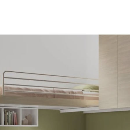
a
Cucine
Zona Giorno
Zona Notte
Arredo Bagno
Mobili Trasform