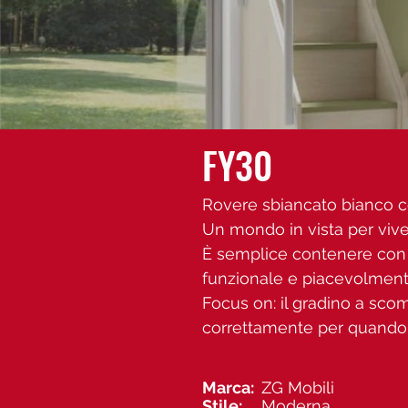
FY30
Rovere sbiancato bianco c
Un mondo in vista per vive
È semplice contenere con f
funzionale e piacevolment
Focus on: il gradino a sco
correttamente per quando I 
Marca:
ZG Mobili
Stile:
Moderna