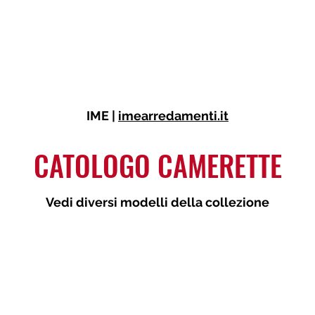
a
Cucine
Zona Giorno
Zona Notte
Arredo Bagno
Mobili Trasform
IME |
i
mearredamenti.it
CATOLOGO CAMERETTE
Vedi diversi modelli della collezione