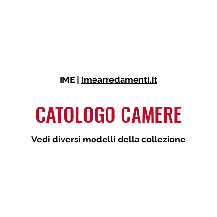
a
Cucine
Zona Giorno
Zona Notte
Arredo Bagno
Mobili Trasform
IME |
imearredamenti.it
CATOLOGO CAMERE
Vedi diversi modelli della collezione