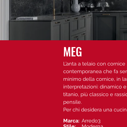
MEG
L’anta a telaio con cornic
contemporanea che fa sempre
minimo della cornice, in l
interpretazioni: dinamico e
titanio, più classico e ras
pensile.
Per chi desidera una cuci
Marca:
Arredo3
Stile:
Moderna