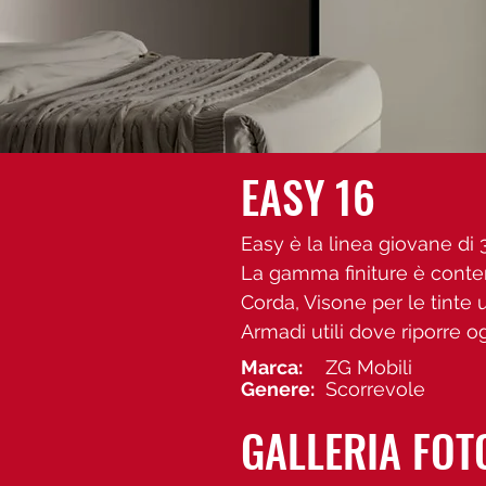
EASY 16
Easy è la linea giovane di 3
La gamma finiture è conten
Corda, Visone per le tinte u
Armadi utili dove riporre og
Marca:
ZG Mobili
Genere:
Scorrevole
GALLERIA FOT