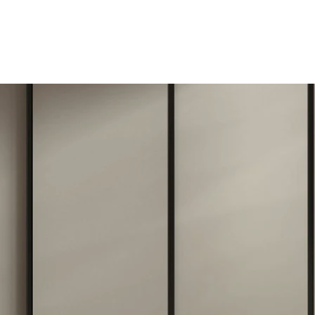
a
Cucine
Zona Giorno
Zona Notte
Arredo Bagno
Mobili Trasform