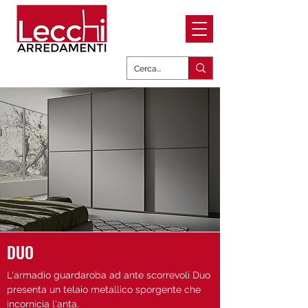
DUO
L'armadio guardaroba ad ante scorrevoli Duo
presenta un telaio metallico sporgente che
incornicia l'anta.