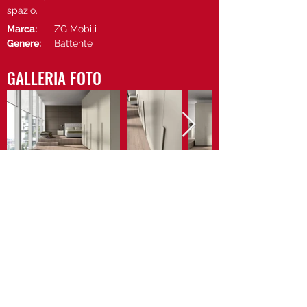
spazio.
Marca:
ZG Mobili
Genere:
Battente
GALLERIA FOTO
Vedi il sito di ZG Mobili
Contattaci
Privacy Policy
Cookie Policy
Newsletter